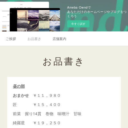
Ameba Owndで
あなただけのホームページやブログをつ
くろう
今すぐ試す
ご挨拶
お品書き
店舗案内
お品書き
昼の部
おまかせ
￥１１，９８０
匠 ￥１５，４００
前菜 握り14貫 巻物 味噌汁 甘味
綺羅星 ￥１９，２５０